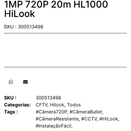
1MP 720P 20m HL1000
HiLook
SKU : 300513498
SKU :
300513498
Categorias:
CFTV
,
Hilook
,
Todos
Tags :
#Câmera720P
,
#CâmeraBullet
,
#CâmeraResistente
,
#CCTV
,
#HiLook
,
#InstalaçãoFácil
,