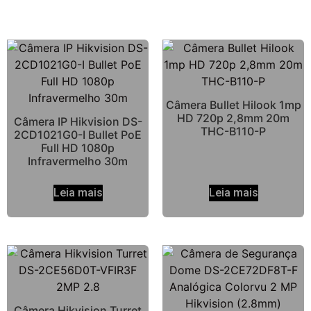
Câmera Bullet Hilook 1mp
HD 720p 2,8mm 20m
Câmera IP Hikvision DS-
THC-B110-P
2CD1021G0-I Bullet PoE
Full HD 1080p
Infravermelho 30m
Leia mais
Leia mais
Câmera Hikvision Turret