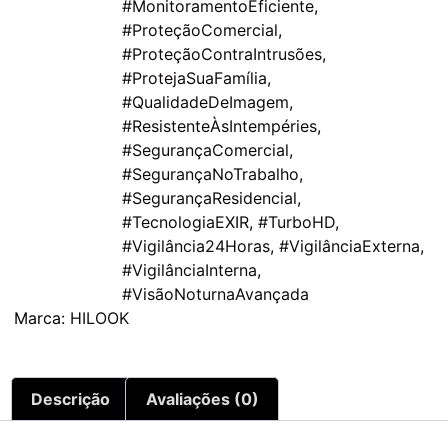
#MonitoramentoEficiente
,
#ProteçãoComercial
,
#ProteçãoContraIntrusões
,
#ProtejaSuaFamília
,
#QualidadeDeImagem
,
#ResistenteÀsIntempéries
,
#SegurançaComercial
,
#SegurançaNoTrabalho
,
#SegurançaResidencial
,
#TecnologiaEXIR
,
#TurboHD
,
#Vigilância24Horas
,
#VigilânciaExterna
,
#VigilânciaInterna
,
#VisãoNoturnaAvançada
Marca:
HILOOK
Descrição
Avaliações (0)