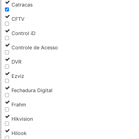
Catracas
CFTV
Control iD
Controle de Acesso
DVR
Ezviz
Fechadura Digital
Frahm
Hikvision
Hilook