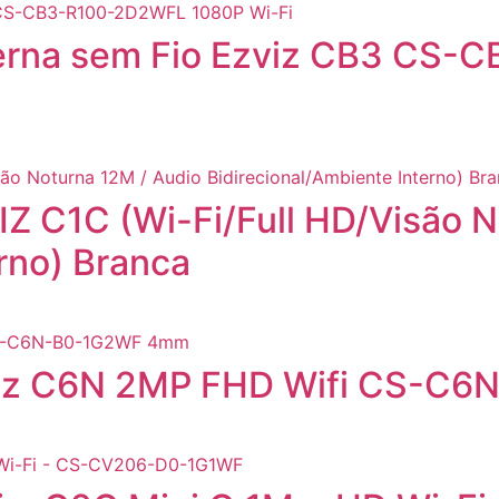
erna sem Fio Ezviz CB3 CS-
 C1C (Wi-Fi/Full HD/Visão N
rno) Branca
viz C6N 2MP FHD Wifi CS-C