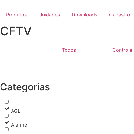
Ir
para
Produtos
Unidades
Downloads
Cadastro
o
conteúdo
CFTV
Todos
CFTV
Controle
Categorias
AGL
Alarme