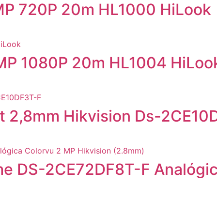
1MP 720P 20m HL1000 HiLook
2MP 1080P 20m HL1004 HiLoo
et 2,8mm Hikvision Ds-2CE10
e DS-2CE72DF8T-F Analógica