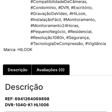
#CompatibilidadeDeCâmeras
,
#Condomínio
,
#DVR
,
#Escritório
,
#GravaçãoDeVídeo
,
#HiLook
,
#InstalaçãoFácil
,
#Monitoramento
,
#Monitoramento24Horas
,
#PequenoNegócio
,
#Residencial
,
#Resolução1080n
,
#Segurança
,
#TecnologiaDeCompressão
,
#Vigilância
Marca:
HILOOK
Descrição
Avaliações (0)
Descrição
REF: 6941264069898
DVR-104G-K1 HL1006