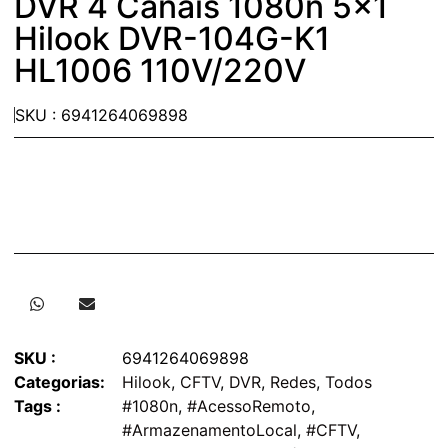
DVR 4 Canais 1080n 5×1
Hilook DVR-104G-K1
HL1006 110V/220V
SKU : 6941264069898
SKU :
6941264069898
Categorias:
Hilook
,
CFTV
,
DVR
,
Redes
,
Todos
Tags :
#1080n
,
#AcessoRemoto
,
#ArmazenamentoLocal
,
#CFTV
,