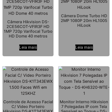
Câmera Dome Turbo HD
2MP 1080P 20m HL1005
Câmera Hikvision DS-
HiLook
2CE56COT-VFIR3F HD
1MP 720p Varifocal Turbo
HD Dome 40 metros
Leia mais
Leia mais
Controle de Acesso Facial
Monitor Interno Hikvision
C/ Video Porteiro
7 Polegadas IP com Tela
Hikvision DS-K1T343EWX
Sensível ao Toque – DS-