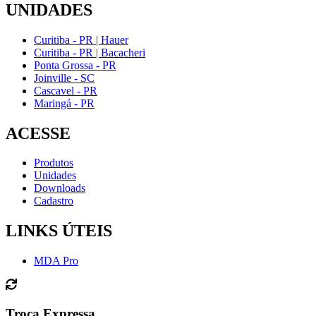
UNIDADES
Curitiba - PR | Hauer
Curitiba - PR | Bacacheri
Ponta Grossa - PR
Joinville - SC
Cascavel - PR
Maringá - PR
ACESSE
Produtos
Unidades
Downloads
Cadastro
LINKS ÚTEIS
MDA Pro
Troca Expressa