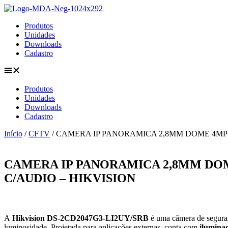
Ir
para
Produtos
o
Unidades
conteúdo
Downloads
Cadastro
Produtos
Unidades
Downloads
Cadastro
Início
/
CFTV
/ CAMERA IP PANORAMICA 2,8MM DOME 4MP D
CAMERA IP PANORAMICA 2,8MM DOME
C/AUDIO – HIKVISION
A
Hikvision DS-2CD2047G3-LI2UY/SRB
é uma câmera de segur
luminosidade. Projetada para aplicações externas, conta com
iluminaç