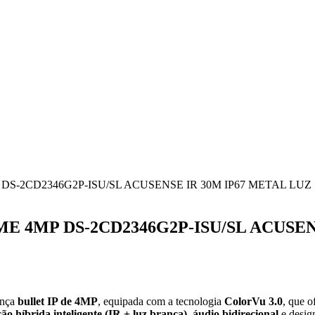
S-2CD2346G2P-ISU/SL ACUSENSE IR 30M IP67 METAL LUZ
 4MP DS-2CD2346G2P-ISU/SL ACUSEN
ança
bullet IP de 4MP
, equipada com a tecnologia
ColorVu 3.0
, que 
ão híbrida inteligente (IR + luz branca)
,
áudio bidirecional
e desi