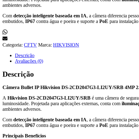
ambientes adversos.
Com
detecção inteligente baseada em IA
, a câmera diferencia pess
embutidos,
IP67
contra água e poeira e suporte a
PoE
para instalação
Categoria:
CFTV
Marca:
HIKVISION
Descrição
Avaliações (0)
Descrição
Câmera Bullet IP Hikvision DS-2CD2047G3-LI2UY/SRB 4MP 2
A
Hikvision DS-2CD2047G3-LI2UY/SRB
é uma câmera de segur
luminosidade. Projetada para aplicações externas, conta com
iluminaç
ambientes adversos.
Com
detecção inteligente baseada em IA
, a câmera diferencia pess
embutidos,
IP67
contra água e poeira e suporte a
PoE
para instalação
Principais Benefícios