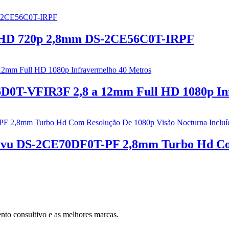
 HD 720p 2,8mm DS-2CE56C0T-IRPF
6D0T-VFIR3F 2,8 a 12mm Full HD 1080p In
orvu DS-2CE70DF0T-PF 2,8mm Turbo Hd Com
nto consultivo e as melhores marcas.