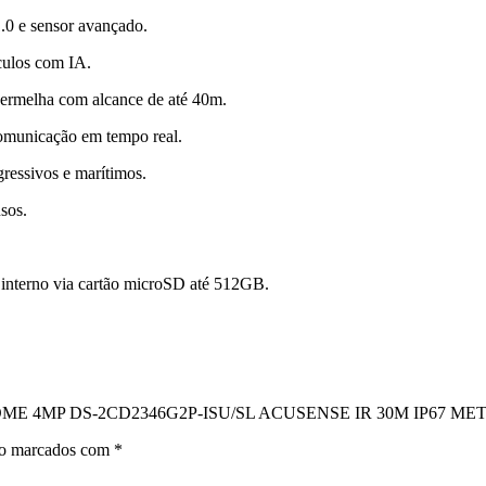
.0 e sensor avançado.
ículos com IA.
vermelha com alcance de até 40m.
comunicação em tempo real.
ressivos e marítimos.
usos.
interno via cartão microSD até 512GB.
M DOME 4MP DS-2CD2346G2P-ISU/SL ACUSENSE IR 30M IP67 
ão marcados com
*