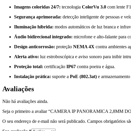
Imagens coloridas 24/7:
tecnologia
ColorVu 3.0
com lente F1
Segurança aprimorada:
detecção inteligente de pessoas e ve
Iluminação híbrida:
modos automáticos de luz branca e infra
Áudio bidirecional integrado:
microfone e alto-falante para 
Design anticorrosão:
proteção
NEMA 4X
contra ambientes ag
Alerta ativo:
luz estroboscópica e aviso sonoro para inibir intr
Proteção total:
certificação
IP67
contra poeira e água.
Instalação prática:
suporte a
PoE (802.3at)
e armazenamento 
Avaliações
Não há avaliações ainda.
Seja o primeiro a avaliar “CAMERA IP PANORAMICA 2,8M
O seu endereço de e-mail não será publicado.
Campos obrigatórios s