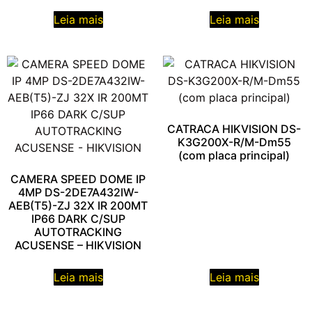
Leia mais
Leia mais
CATRACA HIKVISION DS-
K3G200X-R/M-Dm55
(com placa principal)
CAMERA SPEED DOME IP
4MP DS-2DE7A432IW-
AEB(T5)-ZJ 32X IR 200MT
IP66 DARK C/SUP
AUTOTRACKING
ACUSENSE – HIKVISION
Leia mais
Leia mais