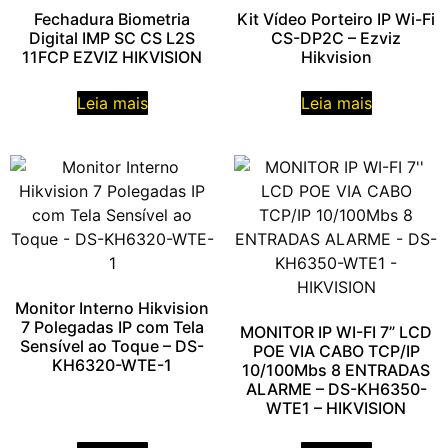
Fechadura Biometria
Kit Vídeo Porteiro IP Wi-Fi
Digital IMP SC CS L2S
CS-DP2C – Ezviz
11FCP EZVIZ HIKVISION
Hikvision
Leia mais
Leia mais
Monitor Interno Hikvision
7 Polegadas IP com Tela
MONITOR IP WI-FI 7” LCD
Sensível ao Toque – DS-
POE VIA CABO TCP/IP
KH6320-WTE-1
10/100Mbs 8 ENTRADAS
ALARME – DS-KH6350-
WTE1 – HIKVISION