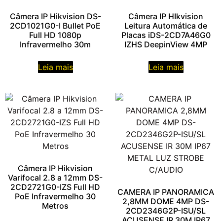
Câmera IP Hikvision DS-
Câmera IP HIkvision
2CD1021G0-I Bullet PoE
Leitura Automática de
Full HD 1080p
Placas iDS-2CD7A46G0
Infravermelho 30m
IZHS DeepinView 4MP
Leia mais
Leia mais
Câmera IP Hikvision
Varifocal 2.8 a 12mm DS-
2CD2721G0-IZS Full HD
CAMERA IP PANORAMICA
PoE Infravermelho 30
2,8MM DOME 4MP DS-
Metros
2CD2346G2P-ISU/SL
ACUSENSE IR 30M IP67