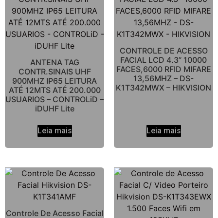
CONTROLE DE ACESSO
FACIAL LCD 4.3” 10000
ANTENA TAG
FACES,6000 RFID MIFARE
CONTR.SINAIS UHF
13,56MHZ – DS-
900MHZ IP65 LEITURA
K1T342MWX – HIKVISION
ATÉ 12MTS ATÉ 200.000
USUARIOS – CONTROLiD –
iDUHF Lite
Leia mais
Leia mais
Controle De Acesso Facial