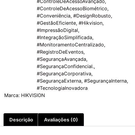
#ControleDeAcessoAvançado
,
#ControleDeAcessoBiométrico
,
#Conveniência
,
#DesignRobusto
,
#GestãoEficiente
,
#Hikvision
,
#ImpressãoDigital
,
#IntegraçãoSimplificada
,
#MonitoramentoCentralizado
,
#RegistroDeEventos
,
#SegurançaAvançada
,
#SegurançaConfidencial.
,
#SegurançaCorporativa
,
#SegurançaExterna
,
#SegurançaInterna
,
#TecnologiaInovadora
Marca:
HIKVISION
Descrição
Avaliações (0)