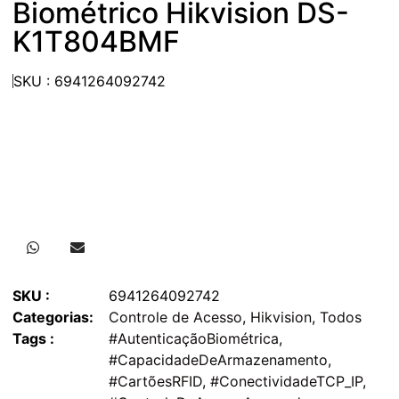
Biométrico Hikvision DS-
K1T804BMF
SKU : 6941264092742
SKU :
6941264092742
Categorias:
Controle de Acesso
,
Hikvision
,
Todos
Tags :
#AutenticaçãoBiométrica
,
#CapacidadeDeArmazenamento
,
#CartõesRFID
,
#ConectividadeTCP_IP
,