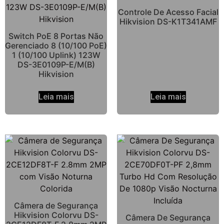
Controle De Acesso Facial
Hikvision DS-K1T341AMF
Switch PoE 8 Portas Não
Gerenciado 8 (10/100 PoE)
1 (10/100 Uplink) 123W
DS-3E0109P-E/M(B)
Hikvision
Leia mais
Leia mais
Câmera de Segurança
Hikvision Colorvu DS-
Câmera De Segurança