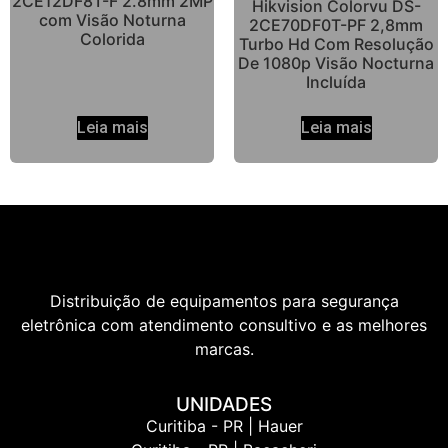
2CE12DF8T-F 2.8mm 2MP
Hikvision Colorvu DS-
com Visão Noturna
2CE70DF0T-PF 2,8mm
Colorida
Turbo Hd Com Resolução
De 1080p Visão Nocturna
Incluída
Leia mais
Leia mais
Distribuição de equipamentos para segurança
eletrônica com atendimento consultivo e as melhores
marcas.
UNIDADES
Curitiba - PR | Hauer