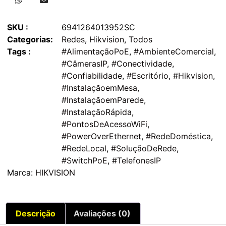
SKU :
6941264013952SC
Categorias:
Redes
,
Hikvision
,
Todos
Tags :
#AlimentaçãoPoE
,
#AmbienteComercial
,
#CâmerasIP
,
#Conectividade
,
#Confiabilidade
,
#Escritório
,
#Hikvision
,
#InstalaçãoemMesa
,
#InstalaçãoemParede
,
#InstalaçãoRápida
,
#PontosDeAcessoWiFi
,
#PowerOverEthernet
,
#RedeDoméstica
,
#RedeLocal
,
#SoluçãoDeRede
,
#SwitchPoE
,
#TelefonesIP
Marca:
HIKVISION
Descrição
Avaliações (0)