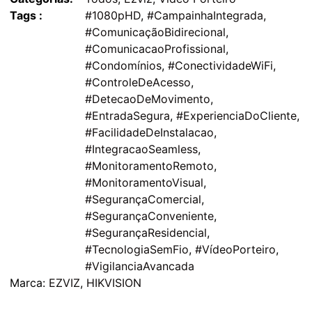
Tags :
#1080pHD
,
#CampainhaIntegrada
,
#ComunicaçãoBidirecional
,
#ComunicacaoProfissional
,
#Condomínios
,
#ConectividadeWiFi
,
#ControleDeAcesso
,
#DetecaoDeMovimento
,
#EntradaSegura
,
#ExperienciaDoCliente
,
#FacilidadeDeInstalacao
,
#IntegracaoSeamless
,
#MonitoramentoRemoto
,
#MonitoramentoVisual
,
#SegurançaComercial
,
#SegurançaConveniente
,
#SegurançaResidencial
,
#TecnologiaSemFio
,
#VídeoPorteiro
,
#VigilanciaAvancada
Marca:
EZVIZ
,
HIKVISION