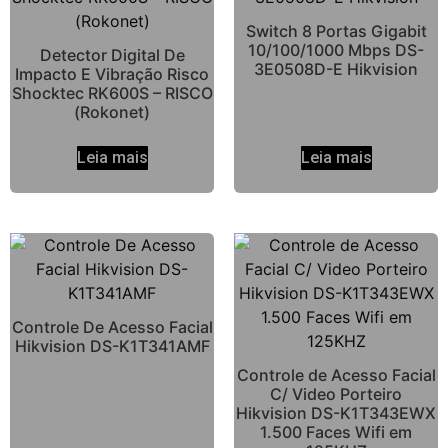
Switch 8 Portas Gigabit
10/100/1000 Mbps DS-
Detector Digital De
3E0508D-E Hikvision
Impacto E Vibração Risco
Shocktec RK600S – RISCO
(Rokonet)
Leia mais
Leia mais
Controle De Acesso Facial
Hikvision DS-K1T341AMF
Controle de Acesso Facial
C/ Video Porteiro
Hikvision DS-K1T343EWX
1.500 Faces Wifi em