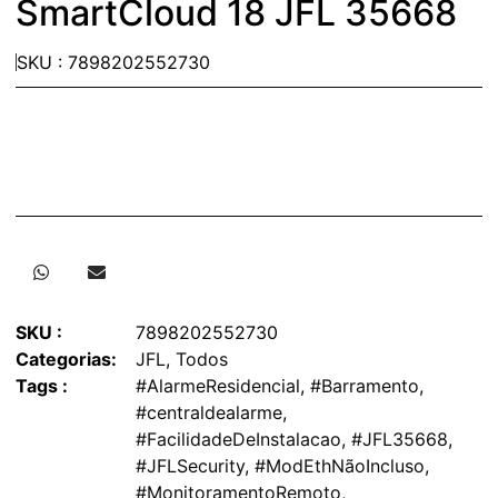
SmartCloud 18 JFL 35668
SKU : 7898202552730
SKU :
7898202552730
Categorias:
JFL
,
Todos
Tags :
#AlarmeResidencial
,
#Barramento
,
#centraldealarme
,
#FacilidadeDeInstalacao
,
#JFL35668
,
#JFLSecurity
,
#ModEthNãoIncluso
,
#MonitoramentoRemoto
,