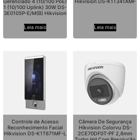
Gerenciado 4 (10/100 PoE)
Hikvision DS-K1T341AMF
1 (10/100 Uplink) 30W DS-
3E0105P-E/M(B) Hikvision
Leia mais
Leia mais
Controle de Acesso
Câmera De Segurança
Reconhecimento Facial
Hikvision Colorvu DS-
Hikvision DS-K1T671MF-L
2CE70DF0T-PF 2,8mm
Turbo Hd Com Resolução