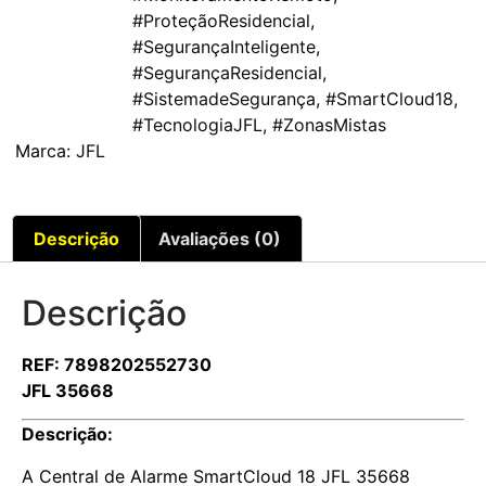
#ProteçãoResidencial
,
#SegurançaInteligente
,
#SegurançaResidencial
,
#SistemadeSegurança
,
#SmartCloud18
,
#TecnologiaJFL
,
#ZonasMistas
Marca:
JFL
Descrição
Avaliações (0)
Descrição
REF: 7898202552730
JFL 35668
Descrição:
A Central de Alarme SmartCloud 18 JFL 35668