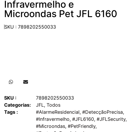
Infravermelho e
Microondas Pet JFL 6160
SKU : 7898202550033
SKU :
7898202550033
Categorias:
JFL
,
Todos
Tags :
#AlarmeResidencial
,
#DetecçãoPrecisa
,
#Infravermelho
,
#JFL6160
,
#JFLSecurity
,
#Microondas
,
#PetFriendly
,