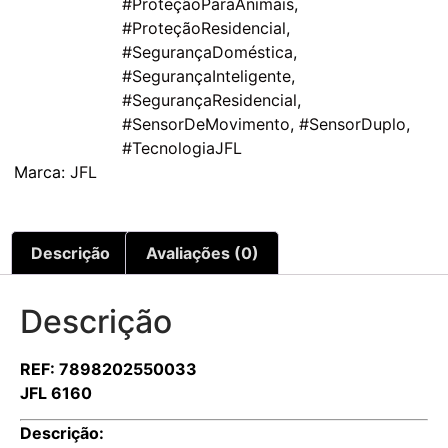
#ProteçãoParaAnimais
,
#ProteçãoResidencial
,
#SegurançaDoméstica
,
#SegurançaInteligente
,
#SegurançaResidencial
,
#SensorDeMovimento
,
#SensorDuplo
,
#TecnologiaJFL
Marca:
JFL
Descrição
Avaliações (0)
Descrição
REF: 7898202550033
JFL 6160
Descrição: