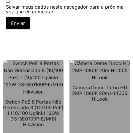
Salvar meus dados neste navegador para a próxima
vez que eu comentar.
Câmera Dome Turbo HD
2MP 1080P 20m HL1005
HiLook
Switch PoE 8 Portas Não
Gerenciado 8 (10/100 PoE)
1 (10/100 Uplink) 123W
DS-3E0109P-E/M(B)
Hikvision