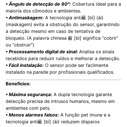
• Ângulo de detecção de 90°:
Cobertura ideal para a
maioria dos cômodos e ambientes.
• Antimaskagem:
A tecnologia anti蔽 [bì] (ài)
(maskagem) evita a obstrução do sensor, garantindo
a detecção mesmo em caso de tentativa de
bloqueio. (A palavra chinesa 蔽 [bì] significa “cobrir”
ou “obstruir”)
• Processamento digital de sinal:
Analisa os sinais
recebidos para reduzir ruídos e melhorar a detecção.
• Fácil instalação:
O sensor pode ser facilmente
instalado na parede por profissionais qualificados.
Benefícios:
• Máxima segurança:
A dupla tecnologia garante
detecção precisa de intrusos humanos, mesmo em
ambientes com pets.
• Menos alarmes falsos:
A função pet imune e a
tecnologia anti蔽 [bì] (ài) reduzem disparos