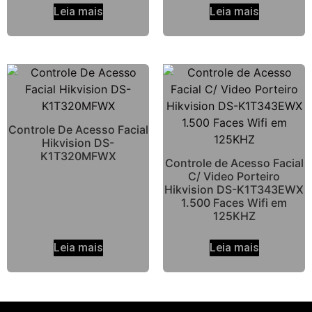
Leia mais
Leia mais
Controle De Acesso Facial
Hikvision DS-
K1T320MFWX
Controle de Acesso Facial
C/ Video Porteiro
Hikvision DS-K1T343EWX
1.500 Faces Wifi em
125KHZ
Leia mais
Leia mais