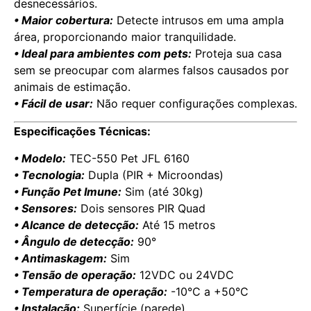
desnecessários.
• Maior cobertura:
Detecte intrusos em uma ampla
área, proporcionando maior tranquilidade.
• Ideal para ambientes com pets:
Proteja sua casa
sem se preocupar com alarmes falsos causados por
animais de estimação.
• Fácil de usar:
Não requer configurações complexas.
Especificações Técnicas:
• Modelo:
TEC-550 Pet JFL 6160
• Tecnologia:
Dupla (PIR + Microondas)
• Função Pet Imune:
Sim (até 30kg)
• Sensores:
Dois sensores PIR Quad
• Alcance de detecção:
Até 15 metros
• Ângulo de detecção:
90°
• Antimaskagem:
Sim
• Tensão de operação:
12VDC ou 24VDC
• Temperatura de operação:
-10°C a +50°C
• Instalação:
Superfície (parede)