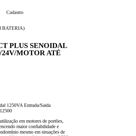
Cadastro
 BATERIA)
CT PLUS SENOIDAL
/24V/MOTOR ATÉ
dal 1250VA Entrada/Saida
012500
tilização em motores de portões,
rencendo maior confiabilidade e
condomínio mesmo em siruações de