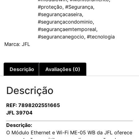
#proteção
,
#Segurança
,
#segurançacaseira
,
#segurançacondominio
,
#segurançaemtemporeal
,
#segurancanegocio
,
#tecnologia
Marca:
JFL
Descrição
Avaliações (0)
Descrição
REF: 7898202551665
JFL 39704
Descrição:
O Módulo Ethernet e Wi-Fi ME-05 WB da JFL oferece