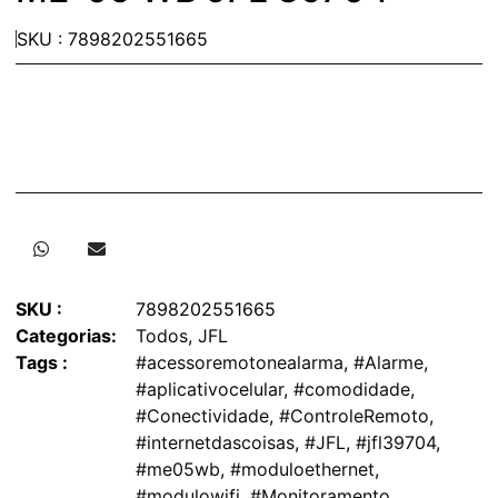
SKU : 7898202551665
SKU :
7898202551665
Categorias:
Todos
,
JFL
Tags :
#acessoremotonealarma
,
#Alarme
,
#aplicativocelular
,
#comodidade
,
#Conectividade
,
#ControleRemoto
,
#internetdascoisas
,
#JFL
,
#jfl39704
,
#me05wb
,
#moduloethernet
,
#modulowifi
,
#Monitoramento
,