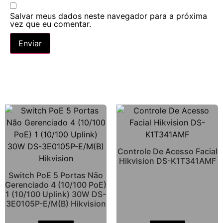
Salvar meus dados neste navegador para a próxima
vez que eu comentar.
Controle De Acesso Facial
Hikvision DS-K1T341AMF
Switch PoE 5 Portas Não
Gerenciado 4 (10/100 PoE)
1 (10/100 Uplink) 30W DS-
3E0105P-E/M(B) Hikvision