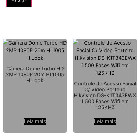
Câmera Dome Turbo HD
2MP 1080P 20m HL1005
HiLook
Controle de Acesso Facial
C/ Video Porteiro
Hikvision DS-K1T343EWX
1.500 Faces Wifi em
125KHZ
Leia mais
Leia mais