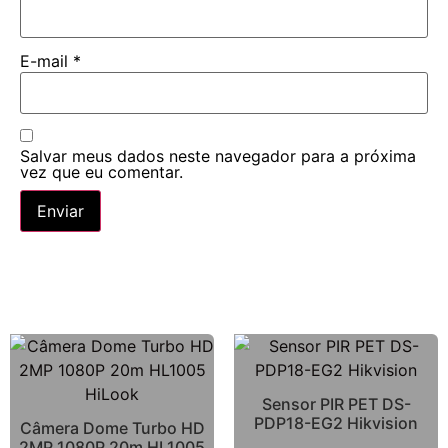
E-mail
*
Salvar meus dados neste navegador para a próxima
vez que eu comentar.
Sensor PIR PET DS-
PDP18-EG2 Hikvision
Câmera Dome Turbo HD
2MP 1080P 20m HL1005