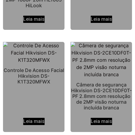
HiLook
Leia mais
Leia mais
Controle De Acesso Facial
Hikvision DS-
K1T320MFWX
Câmera de segurança
Hikvision DS-2CE10DF0T-
PF 2.8mm com resolução
de 2MP visão noturna
incluída branca
Leia mais
Leia mais