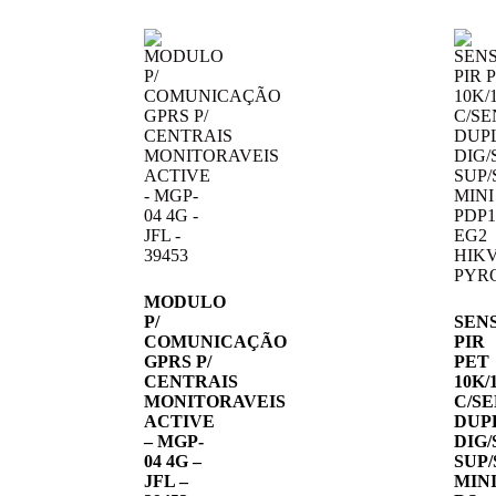
MODULO
P/
SEN
COMUNICAÇÃO
PIR
GPRS P/
PET
CENTRAIS
10K/
MONITORAVEIS
C/S
ACTIVE
DUP
– MGP-
DIG
04 4G –
SUP
JFL –
MIN