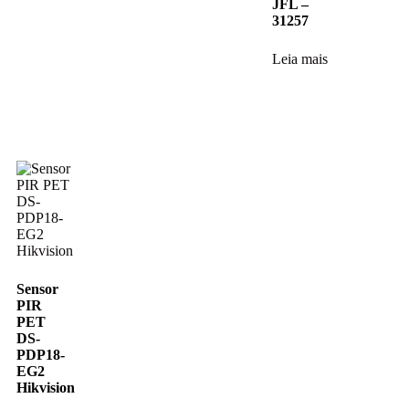
JFL –
31257
Leia mais
Sensor
PIR
PET
DS-
PDP18-
EG2
Hikvision