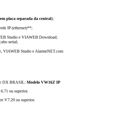
em placa separada da central
);
de IP (ethernet)**;
AWEB Studio e VIAWEB Download;
abo serial;
ile, VIAWEB Studio e AlarmeNET.com
E e DX BRASIL:
Modelo VW16Z IP
6.71 ou superior.
re V7.29 ou superior.