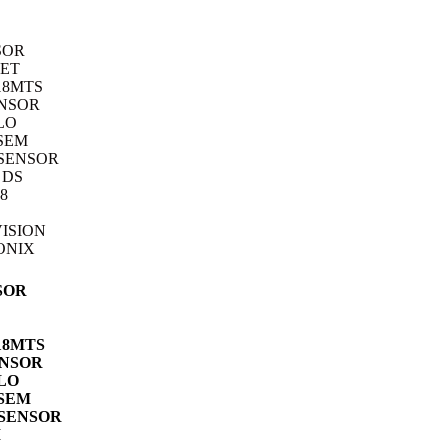
SOR
18MTS
ENSOR
LO
/SEM
/SENSOR
I