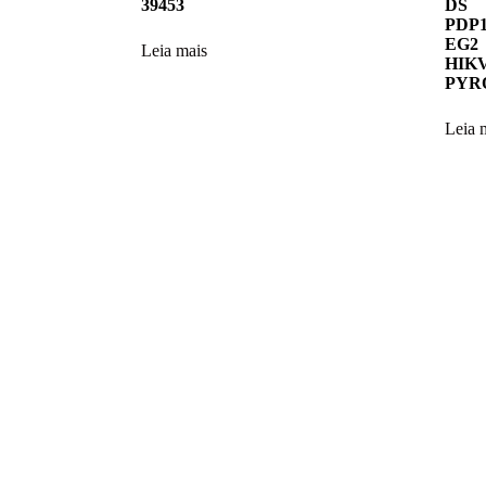
39453
DS
PDP
EG2
Leia mais
HIK
PYR
Leia 