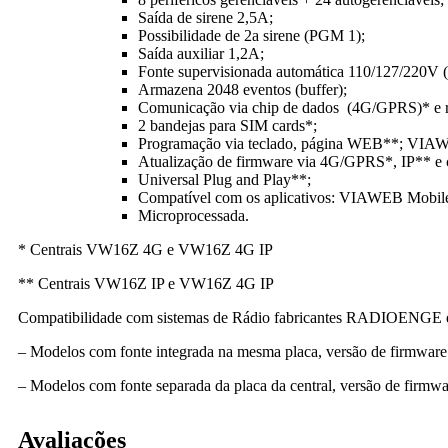
Saída de sirene 2,5A;
Possibilidade de 2a sirene (PGM 1);
Saída auxiliar 1,2A;
Fonte supervisionada automática 110/127/220V (
Armazena 2048 eventos (buffer);
Comunicação via chip de dados (4G/GPRS)* e re
2 bandejas para SIM cards*;
Programação via teclado, página WEB**; VI
Atualização de firmware via 4G/GPRS*, IP** e c
Universal Plug and Play**;
Compatível com os aplicativos: VIAWEB Mob
Microprocessada.
* Centrais VW16Z 4G e VW16Z 4G IP
** Centrais VW16Z IP e VW16Z 4G IP
Compatibilidade com sistemas de Rádio fabricantes RADIOENG
– Modelos com fonte integrada na mesma placa, versão de firmware 
– Modelos com fonte separada da placa da central, versão de firmwa
Avaliações