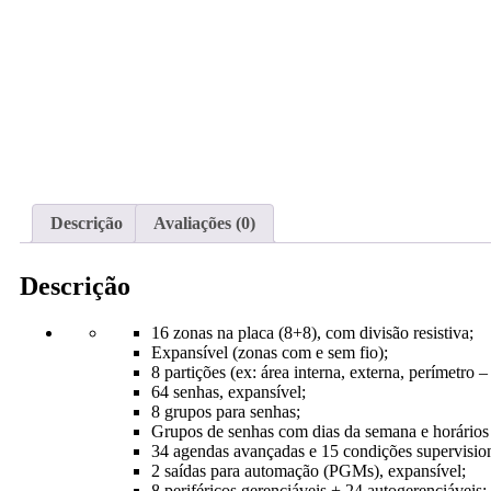
Descrição
Avaliações (0)
Descrição
16 zonas na placa (8+8), com divisão resistiva;
Expansível (zonas com e sem fio);
8 partições (ex: área interna, externa, perímetro 
64 senhas, expansível;
8 grupos para senhas;
Grupos de senhas com dias da semana e horários r
34 agendas avançadas e 15 condições supervisio
2 saídas para automação (PGMs), expansível;
8 periféricos gerenciáveis + 24 autogerenciáveis;