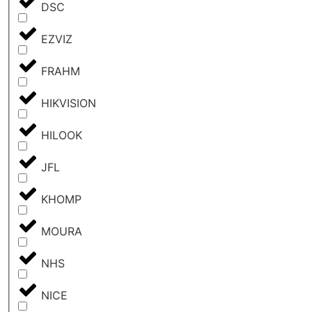
DSC
EZVIZ
FRAHM
HIKVISION
HILOOK
JFL
KHOMP
MOURA
NHS
NICE