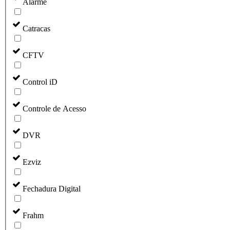
Alarme
Catracas
CFTV
Control iD
Controle de Acesso
DVR
Ezviz
Fechadura Digital
Frahm