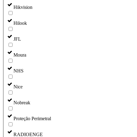
Hikvision
Hilook
JFL
Moura
NHS
Nice
Nobreak
Proteção Perimetral
RADIOENGE