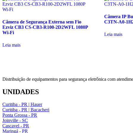
Câmera IP Bu
Câmera de Segurança Externa sem Fio
C3TN-A0-1H2
Ezviz CB3 CS-CB3-R100-2D2WFL 1080P
Wi-Fi
Leia mais
Leia mais
Distribuição de equipamentos para segurança eletrônica com atendime
UNIDADES
Curitiba - PR | Hauer
Curitiba - PR | Bacacheri
Ponta Grossa - PR
Joinville - SC
Cascavel - PR
Maringá - PR