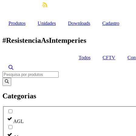
Ir
para
o
conteúdo
Produtos
Unidades
Downloads
Cadastro
#ResistenciaAsIntemperies
Todos
CFTV
Cont
Pesquisar
produtos
Categorias
AGL