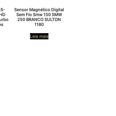
DS-
Sensor Magnético Digital
 HD
Sem Fio Smw 150 SMW
Turbo
250 BRANCO SULTON
os
1180
Leia mais