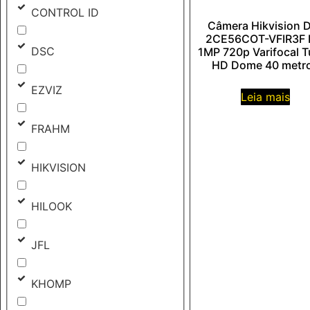
CONTROL ID
Câmera Hikvision 
2CE56COT-VFIR3F
DSC
1MP 720p Varifocal 
HD Dome 40 metr
EZVIZ
Leia mais
FRAHM
HIKVISION
HILOOK
JFL
KHOMP