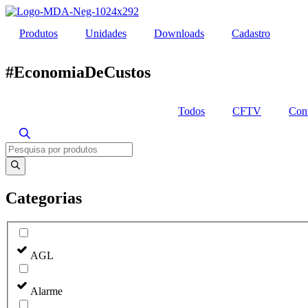
Ir
para
Produtos
Unidades
Downloads
Cadastro
o
conteúdo
#EconomiaDeCustos
Todos
CFTV
Cont
Pesquisar
produtos
Categorias
AGL
Alarme