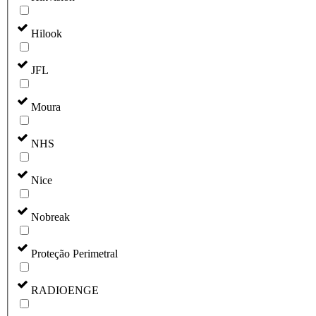
Hilook
JFL
Moura
NHS
Nice
Nobreak
Proteção Perimetral
RADIOENGE