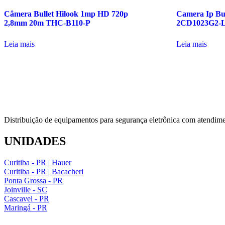
Câmera Bullet Hilook 1mp HD 720p
Camera Ip Bul
2,8mm 20m THC-B110-P
2CD1023G2-L
Leia mais
Leia mais
Distribuição de equipamentos para segurança eletrônica com atendime
UNIDADES
Curitiba - PR | Hauer
Curitiba - PR | Bacacheri
Ponta Grossa - PR
Joinville - SC
Cascavel - PR
Maringá - PR