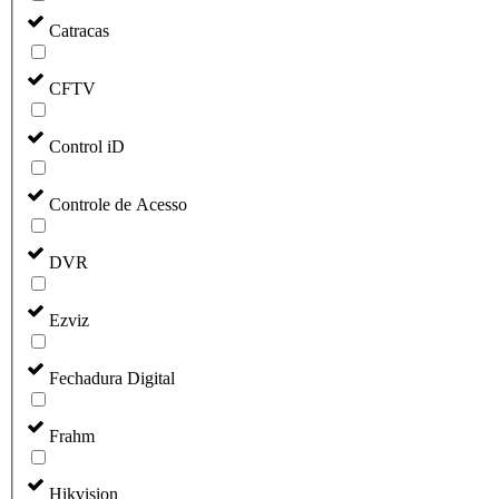
Catracas
CFTV
Control iD
Controle de Acesso
DVR
Ezviz
Fechadura Digital
Frahm
Hikvision