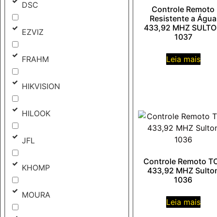
DSC
Controle Remoto
Resistente a Água
433,92 MHZ SULT
EZVIZ
1037
FRAHM
Leia mais
HIKVISION
HILOOK
JFL
Controle Remoto T
KHOMP
433,92 MHZ Sulto
1036
MOURA
Leia mais