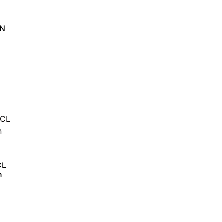
ON
CL
n