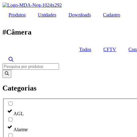
Ir
para
Produtos
Unidades
Downloads
Cadastro
o
conteúdo
#Câmera
Todos
CFTV
Cont
Pesquisar
produtos
Categorias
AGL
Alarme