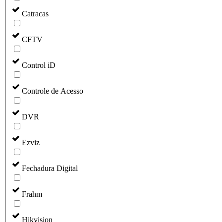
Catracas
CFTV
Control iD
Controle de Acesso
DVR
Ezviz
Fechadura Digital
Frahm
Hikvision