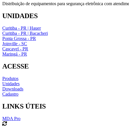
Distribuição de equipamentos para segurança eletrônica com atendime
UNIDADES
Curitiba - PR | Hauer
Curitiba - PR | Bacacheri
Ponta Grossa - PR
Joinville - SC
Cascavel - PR
Maringá - PR
ACESSE
Produtos
Unidades
Downloads
Cadastro
LINKS ÚTEIS
MDA Pro