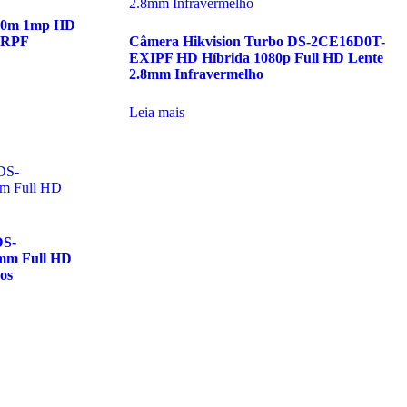
 20m 1mp HD
IRPF
Câmera Hikvision Turbo DS-2CE16D0T-
EXIPF HD Híbrida 1080p Full HD Lente
2.8mm Infravermelho
Leia mais
DS-
mm Full HD
os