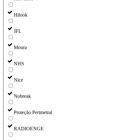
Hilook
JFL
Moura
NHS
Nice
Nobreak
Proteção Perimetral
RADIOENGE