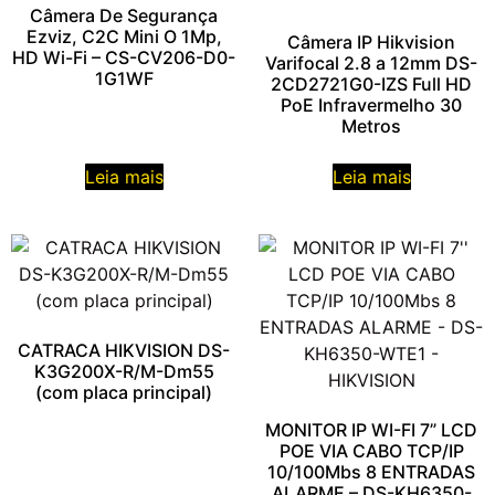
Câmera De Segurança
Ezviz, C2C Mini O 1Mp,
Câmera IP Hikvision
HD Wi-Fi – CS-CV206-D0-
Varifocal 2.8 a 12mm DS-
1G1WF
2CD2721G0-IZS Full HD
PoE Infravermelho 30
Metros
Leia mais
Leia mais
CATRACA HIKVISION DS-
K3G200X-R/M-Dm55
(com placa principal)
MONITOR IP WI-FI 7” LCD
POE VIA CABO TCP/IP
10/100Mbs 8 ENTRADAS
ALARME – DS-KH6350-