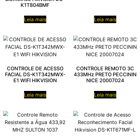
K1T804BMF
Leia mais
Leia mais
CONTROLE DE ACESSO
CONTROLE REMOTO 3C
FACIAL DS-K1T342MWX-
433MHz PRETO PECCININ
E1 WIFI HIKVISION
NICE 20007024
Leia mais
Leia mais