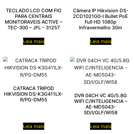
TECLADO LCD COM FIO
Câmera IP Hikvision DS-
PARA CENTRAIS
2CD1021G0-I Bullet PoE
MONITORAVEIS ACTIVE –
Full HD 1080p
TEC-300 – JFL – 31257
Infravermelho 30m
Leia mais
Leia mais
CATRACA TRIPOD
HIKVISION DS-K3G411LX-
DVR 04CH VC 4G/5.8G
R/PG-DM55
WIFI C/INTELIGENCIA –
AE-MD5043-
SD/I/GLF/WI58
Leia mais
Leia mais