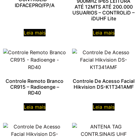
900MHZ IP65 LEITURA
IDFACEPRO/FP/A
ATÉ 12MTS ATÉ 200.000
USUARIOS – CONTROLiD –
iDUHF Lite
Leia mais
Leia mais
Controle Remoto Branco
Controle De Acesso Facial
CR915 – Radioenge –
Hikvision DS-K1T341AMF
RD40
Leia mais
Leia mais