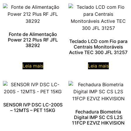
Fonte de Alimentação
Power 212 Plus RF JFL
Teclado LCD com Fio para
38292
Centrais Monitoráveis
Active TEC 300 JFL 31257
Leia mais
Leia mais
SENSOR IVP DSC LC-200S
– 12MTS – PET 15KG
Fechadura Biometria
Digital IMP SC CS L2S
11FCP EZVIZ HIKVISION