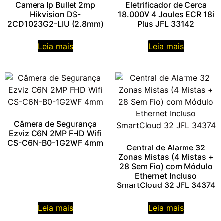
Camera Ip Bullet 2mp
Eletrificador de Cerca
Hikvision DS-
18.000V 4 Joules ECR 18i
2CD1023G2-LIU (2.8mm)
Plus JFL 33142
Leia mais
Leia mais
Câmera de Segurança
Ezviz C6N 2MP FHD Wifi
CS-C6N-B0-1G2WF 4mm
Central de Alarme 32
Zonas Mistas (4 Mistas +
28 Sem Fio) com Módulo
Ethernet Incluso
SmartCloud 32 JFL 34374
Leia mais
Leia mais