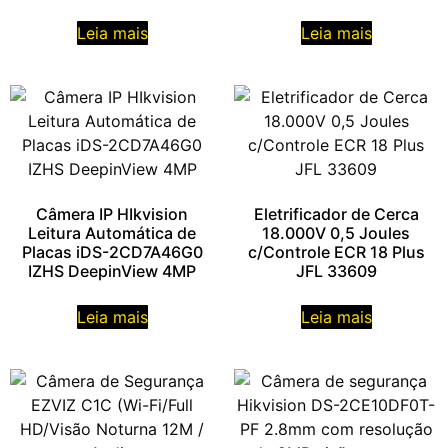
Leia mais
Leia mais
Câmera IP HIkvision
Eletrificador de Cerca
Leitura Automática de
18.000V 0,5 Joules
Placas iDS-2CD7A46G0
c/Controle ECR 18 Plus
IZHS DeepinView 4MP
JFL 33609
Leia mais
Leia mais