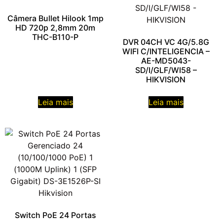
Câmera Bullet Hilook 1mp
HD 720p 2,8mm 20m
THC-B110-P
DVR 04CH VC 4G/5.8G
WIFI C/INTELIGENCIA –
AE-MD5043-
SD/I/GLF/WI58 –
HIKVISION
Leia mais
Leia mais
Switch PoE 24 Portas